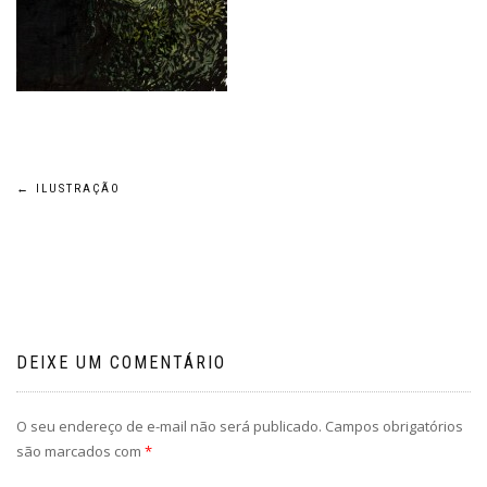
Navegação
←
ILUSTRAÇÃO
de
Post
DEIXE UM COMENTÁRIO
O seu endereço de e-mail não será publicado.
Campos obrigatórios
são marcados com
*