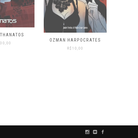
 THANATOS
OZMAN HARPOCRATES
30,00
OZM
R$
10,00