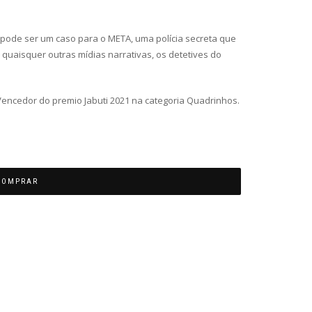
 pode ser um caso para o META, uma polícia secreta que
 e quaisquer outras mídias narrativas, os detetives do
 Vencedor do premio Jabuti 2021 na categoria Quadrinhos.
COMPRAR