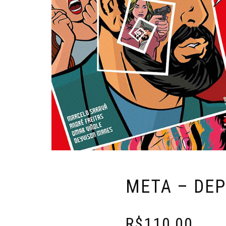
META – DEP
R$
110,00