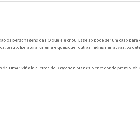
são os personagens da HQ que ele criou. Esse só pode ser um caso para o
nhos, teatro, literatura, cinema e quaisquer outras mídias narrativas, os 
es de
Omar Viñole
e letras de
Deyvison Manes
. Vencedor do premio Jabu