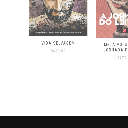
ELO
VIDA SELVAGEM
META VOLU
JORNADA D
R$
40,00
R$
70