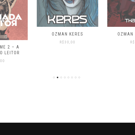
OZMAN KERES
OZMAN
R$
30,00
R$
ME 2 – A
O LEITOR
,00