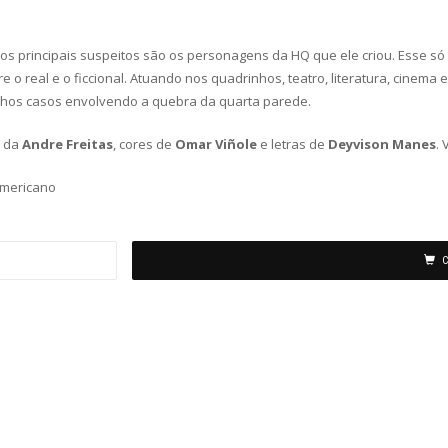
s principais suspeitos são os personagens da HQ que ele criou. Esse só
re o real e o ficcional. Atuando nos quadrinhos, teatro, literatura, cinema
hos casos envolvendo a quebra da quarta parede.
e da
Andre Freitas
, cores de
Omar Viñole
e letras de
Deyvison Manes
.
americano