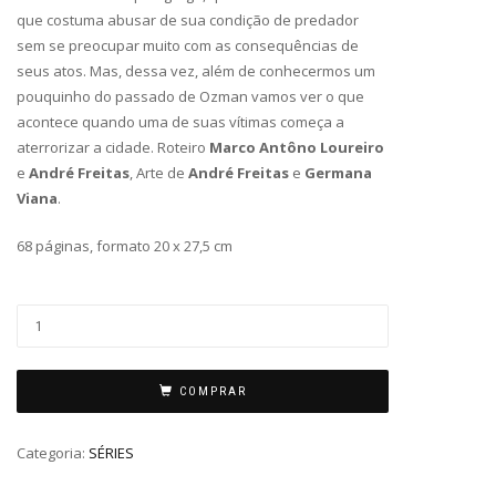
que costuma abusar de sua condição de predador
sem se preocupar muito com as consequências de
seus atos. Mas, dessa vez, além de conhecermos um
pouquinho do passado de Ozman vamos ver o que
acontece quando uma de suas vítimas começa a
aterrorizar a cidade. Roteiro
Marco Antôno Loureiro
e
André Freitas
, Arte de
André Freitas
e
Germana
Viana
.
68 páginas, formato 20 x 27,5 cm
COMPRAR
Categoria:
SÉRIES