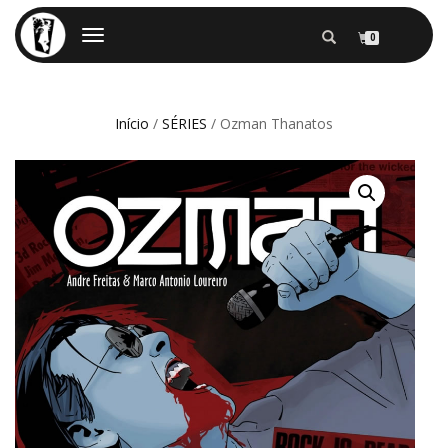
ALTERNAR
0
NAVEGAÇÃO
Início
/
SÉRIES
/ Ozman Thanatos