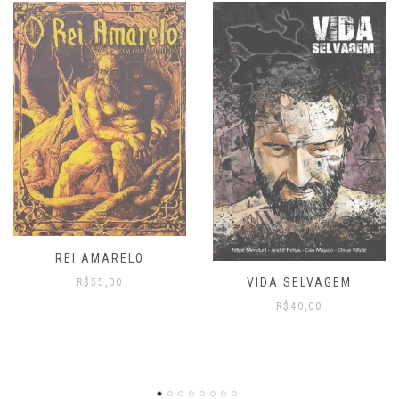
VIDA SELVAGEM
META VOLUME 2 – A
JORNADA DO LEITOR
R$
40,00
R$
70,00