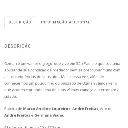
DESCRIÇÃO
INFORMAÇÃO ADICIONAL
DESCRIÇÃO
Ozman é um vampiro grego, que vive em São Paulo e que costuma
abusar de sua condição de predador sem se preocupar muito com
as consequências de seus atos. Mas, dessa vez, além de
conhecermos um pouquinho do passado de Ozman vamos ver o
que acontece quando uma de suas vítimas começa a aterrorizar a
cidade.
Roteiro de
Marco Antôno Loureiro
e
André Freitas
, Arte de
André Freitas
e
Germana Viana
.
68 páginas, formato 20 x 27,5 cm