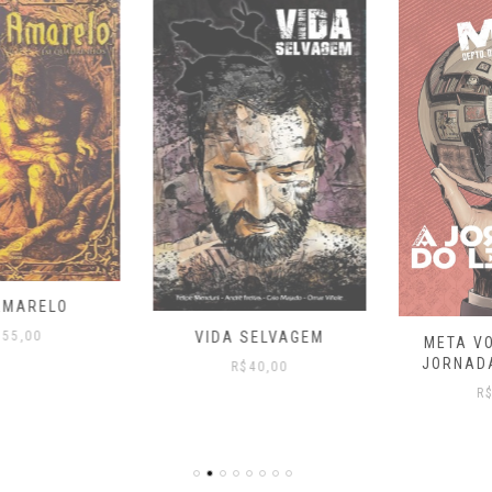
VIDA SELVAGEM
META VOLUME 2 – A
JORNADA DO LEITOR
R$
40,00
R$
70,00