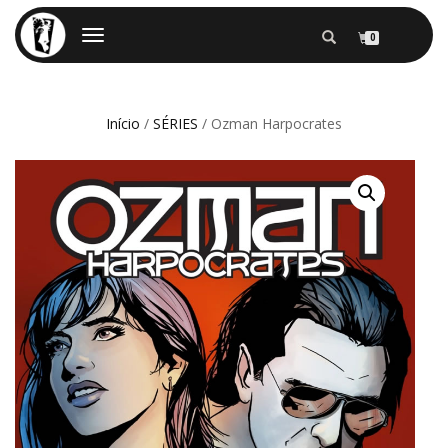
ALTERNAR
0
NAVEGAÇÃO
Início
/
SÉRIES
/ Ozman Harpocrates