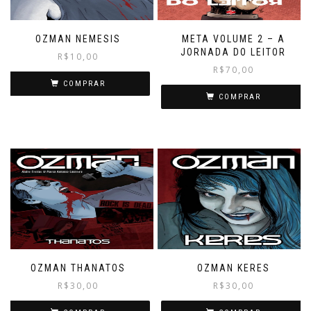
OZMAN NEMESIS
META VOLUME 2 – A
JORNADA DO LEITOR
R$
10,00
R$
70,00
COMPRAR
COMPRAR
OZMAN THANATOS
OZMAN KERES
R$
30,00
R$
30,00